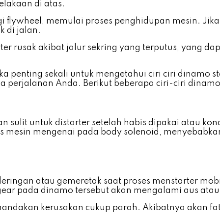
elakaan di atas.
gi flywheel, memulai proses penghidupan mesin. Jik
 di jalan.
ter rusak akibat jalur sekring yang terputus, yang d
ka penting sekali untuk mengetahui ciri ciri dinamo
 perjalanan Anda. Berikut beberapa ciri-ciri dinamo
 sulit untuk distarter setelah habis dipakai atau kon
as mesin mengenai pada body solenoid, menyebabkan
deringan atau gemeretak saat proses menstarter mobil
a gear pada dinamo tersebut akan mengalami aus at
nandakan kerusakan cukup parah. Akibatnya akan fa