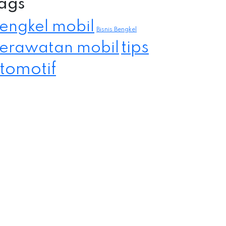
ags
engkel mobil
Bisnis Bengkel
tips
erawatan mobil
tomotif